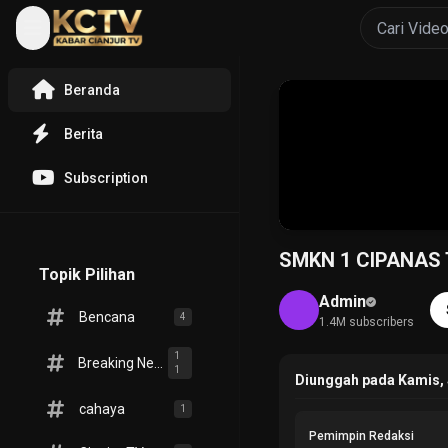
Beranda
Berita
Subscription
SMKN 1 CIPANA
Topik Pilihan
Admin
Bencana
4
1.4M subscribers
1
Breaking News
1
Diunggah pada Kamis, J
cahaya
1
Pemimpin Redaksi