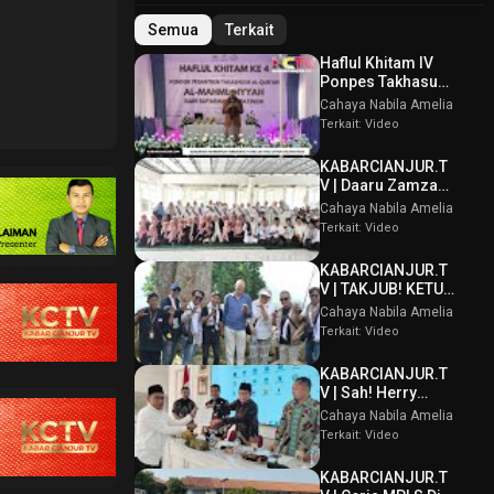
Semua
Terkait
Haflul Khitam IV
Ponpes Takhasus
Al Qur’an Al
Cahaya Nabila Amelia
Mahmudiyyah Bani
Terkait: Video
Suparman
Assatinem
KABARCIANJUR.T
Campaka
V | Daaru Zamzam
Berbagi
Cahaya Nabila Amelia
Kebahagiaan &
Terkait: Video
Tasmi’ Al Qur’an
Sambut Muharram
KABARCIANJUR.T
1448 H
V | TAKJUB! KETUM
PPBI AKUI
Cahaya Nabila Amelia
POTENSI BATU
Terkait: Video
GUNUNG PADANG
KABARCIANJUR.T
V | Sah! Herry
Wirawan Terpilih
Cahaya Nabila Amelia
Aklamasi Musda
Terkait: Video
VI ICMI Orda
Cianjur
KABARCIANJUR.T