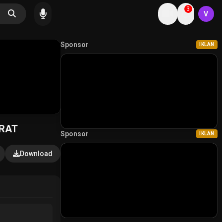
3
V
Sponsor
IKLAN
RAT
Sponsor
IKLAN
Download