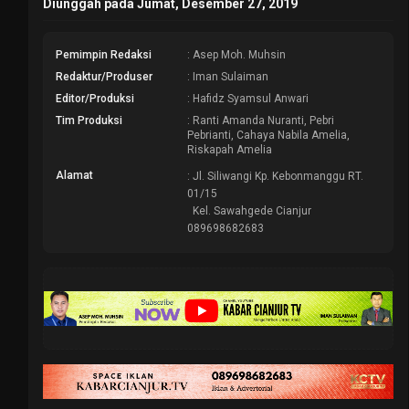
Diunggah pada Jumat, Desember 27, 2019
Pemimpin Redaksi
: Asep Moh. Muhsin
Redaktur/Produser
: Iman Sulaiman
Editor/Produksi
: Hafidz Syamsul Anwari
Tim Produksi
: Ranti Amanda Nuranti, Pebri
Pebrianti, Cahaya Nabila Amelia,
Riskapah Amelia
Alamat
: Jl. Siliwangi Kp. Kebonmanggu RT.
01/15
Kel. Sawahgede Cianjur
089698682683