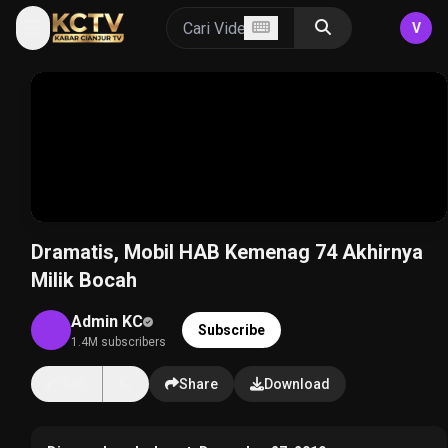
V
Dramatis, Mobil HAB Kemenag 74 Akhirnya
Milik Bocah
Admin KC
Subscribe
1.4M subscribers
14K
Share
Download