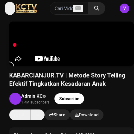
V
KABARCIANJUR.TV | Metode Story Telling
Efektif Tingkatkan Kesadaran Anak
Admin KC
Subscribe
1.4M subscribers
14K
Share
Download