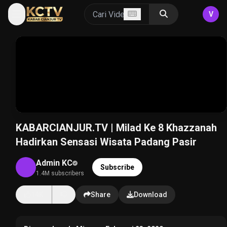
V
KABARCIANJUR.TV | Milad Ke 8 Khazzanah
Hadirkan Sensasi Wisata Padang Pasir
Admin KC
Subscribe
1.4M subscribers
14K
Share
Download