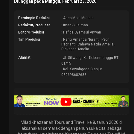
Diunggah pada Minggu, Februari 23, 2020
Pemimpin Redaksi
: Asep Moh. Muhsin
Redaktur/Produser
: Iman Sulaiman
Editor/Produksi
: Hafidz Syamsul Anwari
Tim Produksi
: Ranti Amanda Nuranti, Pebri
Pebrianti, Cahaya Nabila Amelia,
Riskapah Amelia
Alamat
: Jl. Siliwangi Kp. Kebonmanggu RT.
01/15
Kel. Sawahgede Cianjur
089698682683
Milad Khazzanah Tours and Travell ke 8, tahun 2020 di
laksanakan semarak dengan penuh suka cita, sebagai