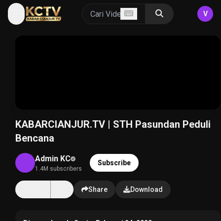
V
KABARCIANJUR.TV | STH Pasundan Peduli
Bencana
Admin KC
Subscribe
1.4M subscribers
14K
Share
Download