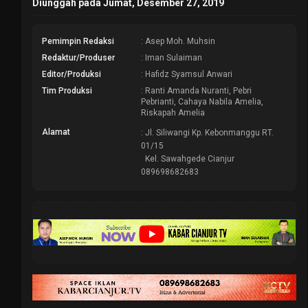
Diunggah pada Jumat, Desember 27, 2019
Pemimpin Redaksi
: Asep Moh. Muhsin
Redaktur/Produser
: Iman Sulaiman
Editor/Produksi
: Hafidz Syamsul Anwari
Tim Produksi
: Ranti Amanda Nuranti, Pebri
Pebrianti, Cahaya Nabila Amelia,
Riskapah Amelia
Alamat
: Jl. Siliwangi Kp. Kebonmanggu RT.
01/15
Kel. Sawahgede Cianjur
089698682683