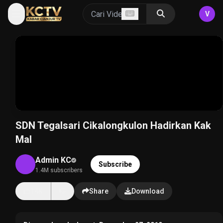
V
SDN Tegalsari Cikalongkulon Hadirkan Kak
Mal
Admin KC
Subscribe
1.4M subscribers
14K
Share
Download