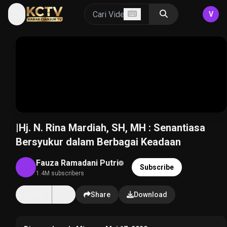
V
|Hj. N. Rina Mardiah, SH, MH : Senantiasa
Bersyukur dalam Berbagai Keadaan
Fauza Ramadani Putri
Subscribe
1.4M subscribers
14K
Share
Download