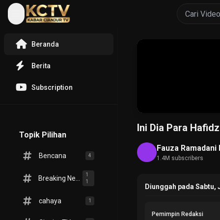
Beranda
Berita
Subscription
Ini Dia Para Hafid
Topik Pilihan
Fauza Ramadani 
Bencana
4
1.4M subscribers
1
Breaking News
1
Diunggah pada Sabtu, J
cahaya
1
Pemimpin Redaksi