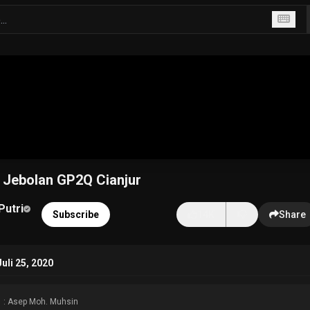
z Jebolan GP2Q Cianjur
Putri
Subscribe
14K
Share
uli 25, 2020
: Asep Moh. Muhsin