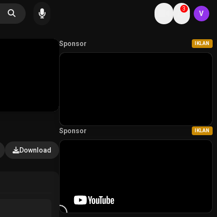
3
V
Sponsor
IKLAN
Sponsor
IKLAN
Download