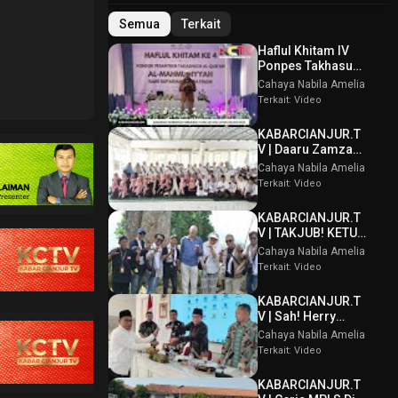
Semua
Terkait
Haflul Khitam IV
Ponpes Takhasus
Al Qur’an Al
Cahaya Nabila Amelia
Mahmudiyyah Bani
Terkait: Video
Suparman
Assatinem
KABARCIANJUR.T
Campaka
V | Daaru Zamzam
Berbagi
Cahaya Nabila Amelia
Kebahagiaan &
Terkait: Video
Tasmi’ Al Qur’an
Sambut Muharram
KABARCIANJUR.T
1448 H
V | TAKJUB! KETUM
PPBI AKUI
Cahaya Nabila Amelia
POTENSI BATU
Terkait: Video
GUNUNG PADANG
KABARCIANJUR.T
V | Sah! Herry
Wirawan Terpilih
Cahaya Nabila Amelia
Aklamasi Musda
Terkait: Video
VI ICMI Orda
Cianjur
KABARCIANJUR.T