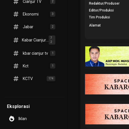
Cianjur TV
2
Redaktur/Produser
Editor/Produksi
Ekonomi
3
Tim Produksi
Alamat
Jabar
2
7
Kabar Cianjur TV
2
kbar cianjur tv
1
Kct
1
KCTV
174
Eksplorasi
Iklan