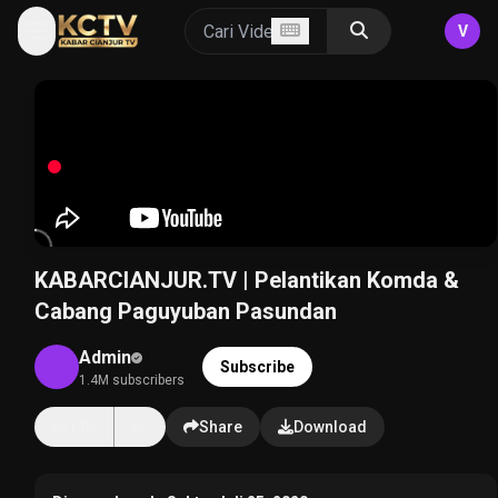
V
KABARCIANJUR.TV | Pelantikan Komda &
Cabang Paguyuban Pasundan
Admin
Subscribe
1.4M subscribers
14K
Share
Download