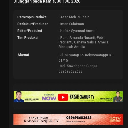
Diunggah pada Kamis, Juli 30, 2020
Pemimpin Redaksi
: Asep Moh. Muhsin
Redaktur/Produser
: Iman Sulaiman
Editor/Produksi
: Hafidz Syamsul Anwari
Tim Produksi
: Ranti Amanda Nuranti, Pebri
Pebrianti, Cahaya Nabila Amelia,
Riskapah Amelia
Alamat
: Jl. Siliwangi Kp. Kebonmanggu RT.
01/15
Kel. Sawahgede Cianjur
089698682683