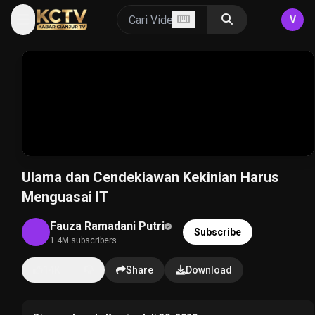
V
Ulama dan Cendekiawan Kekinian Harus
Menguasai IT
Fauza Ramadani Putri
Subscribe
1.4M subscribers
14K
Share
Download