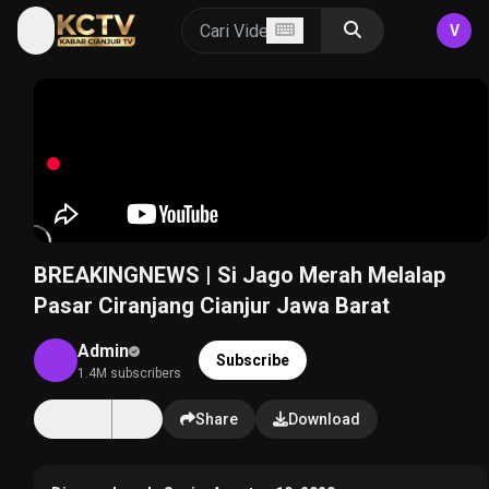
V
BREAKINGNEWS | Si Jago Merah Melalap
Pasar Ciranjang Cianjur Jawa Barat
Admin
Subscribe
1.4M subscribers
14K
Share
Download