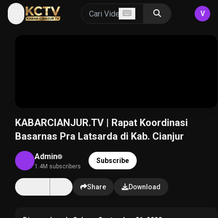
V
KABARCIANJUR.TV | Rapat Koordinasi
Basarnas Pra Latsarda di Kab. Cianjur
Admin
Subscribe
1.4M subscribers
14K
Share
Download