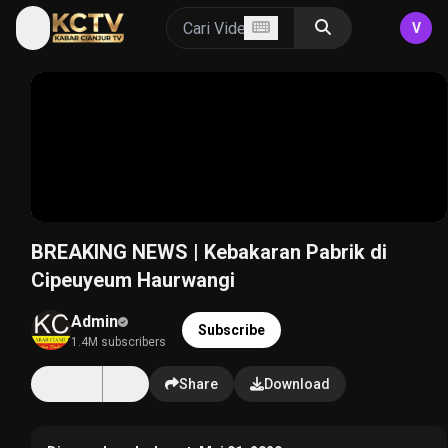
V
BREAKING NEWS | Kebakaran Pabrik di
Cipeuyeum Haurwangi
Admin
Subscribe
1.4M subscribers
14K
Share
Download