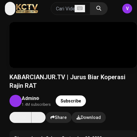
V
KABARCIANJUR.TV | Jurus Biar Koperasi
Rajin RAT
Admin
Subscribe
1.4M subscribers
14K
Share
Download