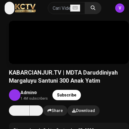
V
KABARCIANJUR.TV | MDTA Daruddiniyah
Margaluyu Santuni 300 Anak Yatim
Admin
Subscribe
1.4M subscribers
14K
Share
Download