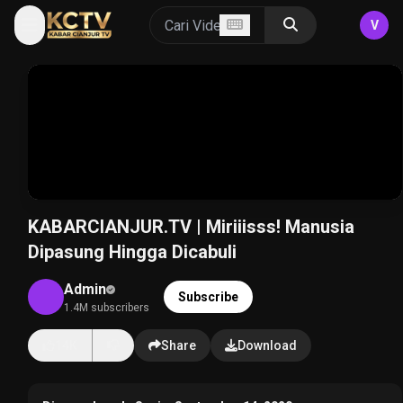
V
KABARCIANJUR.TV | Miriiisss! Manusia
Dipasung Hingga Dicabuli
Admin
Subscribe
1.4M subscribers
14K
Share
Download