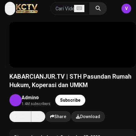
V
KABARCIANJUR.TV | STH Pasundan Rumah
Hukum, Koperasi dan UMKM
Admin
Subscribe
1.4M subscribers
14K
Share
Download