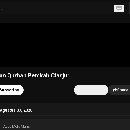
dan Qurban Pemkab Cianjur
Subscribe
14K
Share
Agustus 07, 2020
: Asep Moh. Muhsin