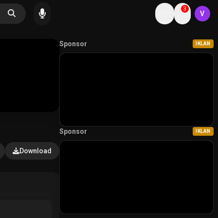
3
V
Sponsor
IKLAN
Sponsor
IKLAN
Download