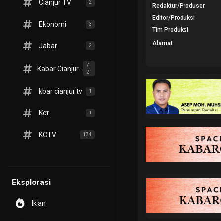
Cianjur TV
2
Redaktur/Produser
Editor/Produksi
Ekonomi
3
Tim Produksi
Alamat
Jabar
2
7
Kabar Cianjur TV
2
kbar cianjur tv
1
Kct
1
KCTV
174
Eksplorasi
Iklan