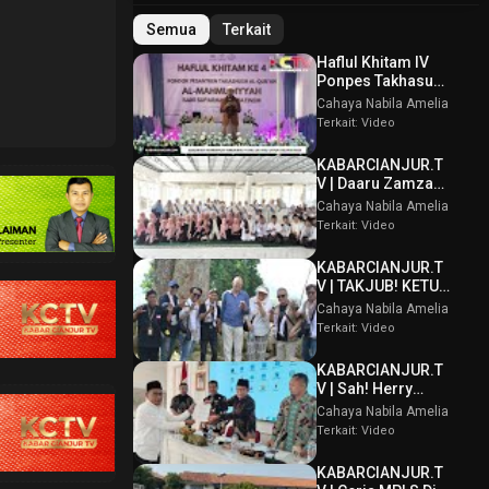
Semua
Terkait
Haflul Khitam IV
Ponpes Takhasus
Al Qur’an Al
Cahaya Nabila Amelia
Mahmudiyyah Bani
Terkait: Video
Suparman
Assatinem
KABARCIANJUR.T
Campaka
V | Daaru Zamzam
Berbagi
Cahaya Nabila Amelia
Kebahagiaan &
Terkait: Video
Tasmi’ Al Qur’an
Sambut Muharram
KABARCIANJUR.T
1448 H
V | TAKJUB! KETUM
PPBI AKUI
Cahaya Nabila Amelia
POTENSI BATU
Terkait: Video
GUNUNG PADANG
KABARCIANJUR.T
V | Sah! Herry
Wirawan Terpilih
Cahaya Nabila Amelia
Aklamasi Musda
Terkait: Video
VI ICMI Orda
Cianjur
KABARCIANJUR.T