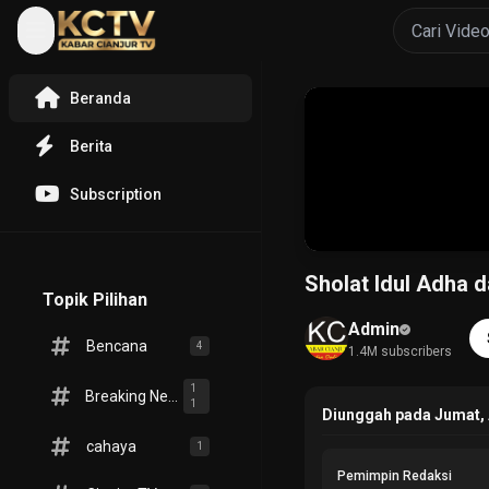
Beranda
Berita
Subscription
Sholat Idul Adha 
Topik Pilihan
Admin
Bencana
4
1.4M subscribers
1
Breaking News
1
Diunggah pada Jumat, 
cahaya
1
Pemimpin Redaksi