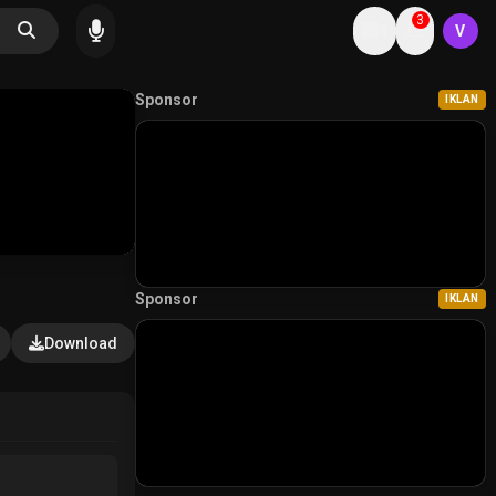
3
V
Sponsor
IKLAN
Sponsor
IKLAN
Download