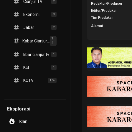
Cianjur TV
2
Redaktur/Produser
Editor/Produksi
Ekonomi
3
Tim Produksi
Alamat
Jabar
2
7
Kabar Cianjur TV
2
kbar cianjur tv
1
Kct
1
KCTV
174
Eksplorasi
Iklan