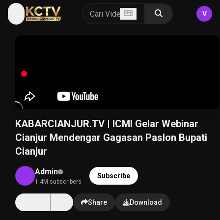
V
KABARCIANJUR.TV | ICMI Gelar Webinar
Cianjur Mendengar Gagasan Paslon Bupati
Cianjur
Admin
Subscribe
1.4M subscribers
14K
Share
Download