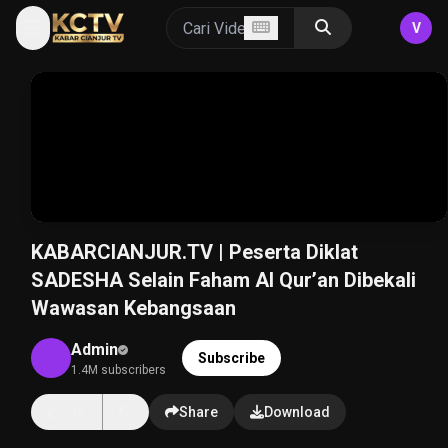
V
KABARCIANJUR.TV | Peserta Diklat
SADESHA Selain Faham Al Qur’an Dibekali
Wawasan Kebangsaan
Admin
Subscribe
1.4M subscribers
14K
Share
Download