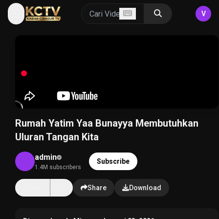
V
Rumah Yatim Yaa Bunayya Membutuhkan
Uluran Tangan Kita
admin
Subscribe
1.4M subscribers
14K
Share
Download