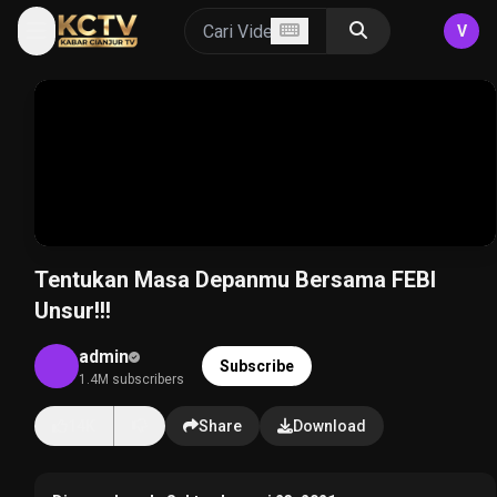
V
Tentukan Masa Depanmu Bersama FEBI
Unsur!!!
admin
Subscribe
1.4M subscribers
14K
Share
Download