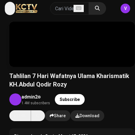
V
Tahlilan 7 Hari Wafatnya Ulama Kharismatik
KH.Abdul Qodir Rozy
admin2
Subscribe
1.4M subscribers
14K
Share
Download