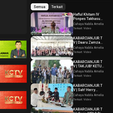
Semua
Terkait
Haflul Khitam IV
Ponpes Takhasus
Al Qur’an Al
Cahaya Nabila Amelia
Mahmudiyyah Bani
Terkait: Video
Suparman
Assatinem
KABARCIANJUR.T
Campaka
V | Daaru Zamzam
Berbagi
Cahaya Nabila Amelia
Kebahagiaan &
Terkait: Video
Tasmi’ Al Qur’an
Sambut Muharram
KABARCIANJUR.T
1448 H
V | TAKJUB! KETUM
PPBI AKUI
Cahaya Nabila Amelia
POTENSI BATU
Terkait: Video
GUNUNG PADANG
KABARCIANJUR.T
V | Sah! Herry
Wirawan Terpilih
Cahaya Nabila Amelia
Aklamasi Musda
Terkait: Video
VI ICMI Orda
Cianjur
KABARCIANJUR.T