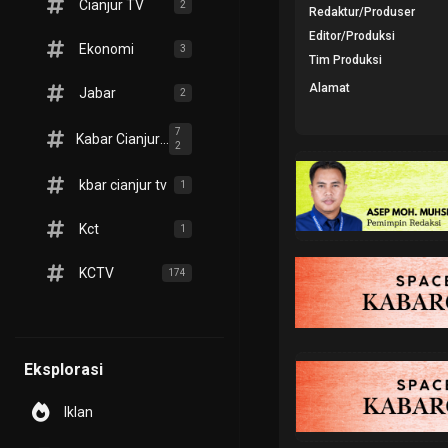
Cianjur TV
2
Redaktur/Produser
Editor/Produksi
Ekonomi
3
Tim Produksi
Alamat
Jabar
2
7
Kabar Cianjur TV
2
kbar cianjur tv
1
Kct
1
KCTV
174
Eksplorasi
Iklan