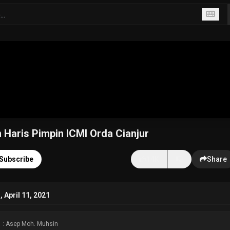
 Haris Pimpin ICMI Orda Cianjur
Subscribe
14K
Share
April 11, 2021
: Asep Moh. Muhsin