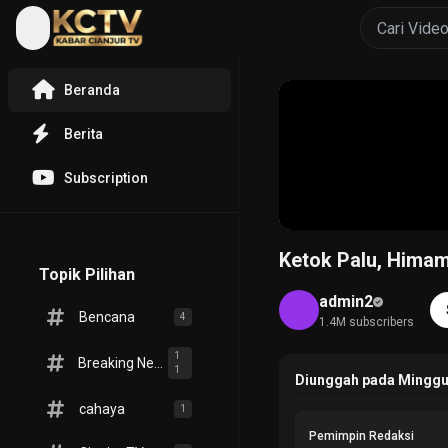
Beranda
Berita
Subscription
Ketok Palu, Himam
Topik Pilihan
admin2
Bencana
4
1.4M subscribers
1
Breaking News
1
Diunggah pada Minggu, 
cahaya
1
Pemimpin Redaksi