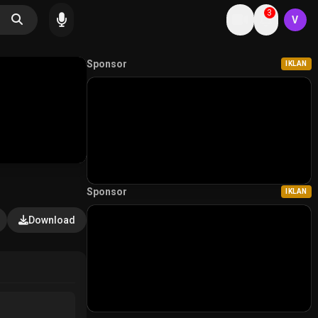
3
V
Sponsor
IKLAN
Sponsor
IKLAN
Download