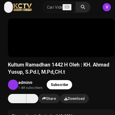
V
Kultum Ramadhan 1442 H Oleh : KH. Ahmad
Yusup, S.Pd.I, M.Pd,CH.t
admin
Subscribe
1.4M subscribers
14K
Share
Download