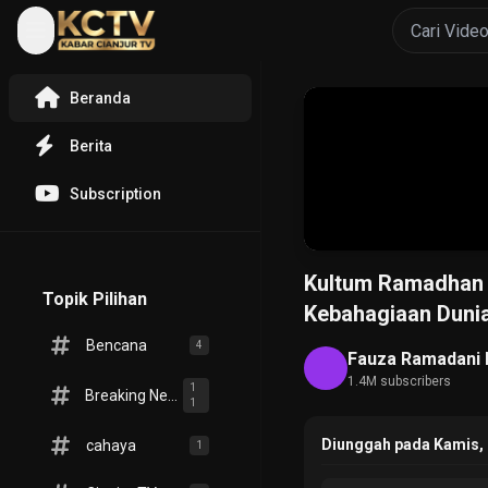
Beranda
Berita
Subscription
Kultum Ramadhan 1
Topik Pilihan
Kebahagiaan Duni
Bencana
4
Fauza Ramadani 
1.4M subscribers
1
Breaking News
1
Diunggah pada Kamis, 
cahaya
1