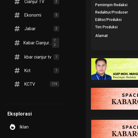
Cianjur TV
2
Pemimpin Redaksi
Redaktur/Produser
Ekonomi
3
Editor/Produksi
Tim Produksi
Jabar
2
Alamat
7
Kabar Cianjur TV
2
kbar cianjur tv
1
Kct
1
KCTV
174
Eksplorasi
Iklan