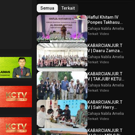
Semua
Terkait
Haflul Khitam IV
Ponpes Takhasus
Al Qur’an Al
Cahaya Nabila Amelia
Mahmudiyyah Bani
Terkait: Video
Suparman
Assatinem
KABARCIANJUR.T
Campaka
V | Daaru Zamzam
Berbagi
Cahaya Nabila Amelia
Kebahagiaan &
Terkait: Video
Tasmi’ Al Qur’an
Sambut Muharram
KABARCIANJUR.T
1448 H
V | TAKJUB! KETUM
PPBI AKUI
Cahaya Nabila Amelia
POTENSI BATU
Terkait: Video
GUNUNG PADANG
KABARCIANJUR.T
V | Sah! Herry
Wirawan Terpilih
Cahaya Nabila Amelia
Aklamasi Musda
Terkait: Video
VI ICMI Orda
Cianjur
KABARCIANJUR.T