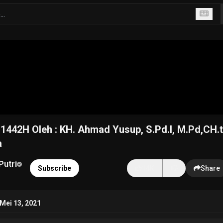
442H Oleh : KH. Ahmad Yusup, S.Pd.I, M.Pd,CH.t
a
Putri
Subscribe
14K
Share
Mei 13, 2021