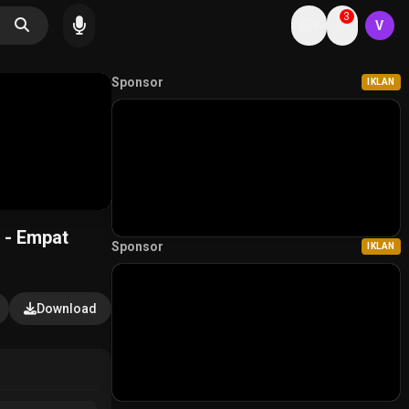
3
V
Sponsor
IKLAN
 - Empat
Sponsor
IKLAN
Download