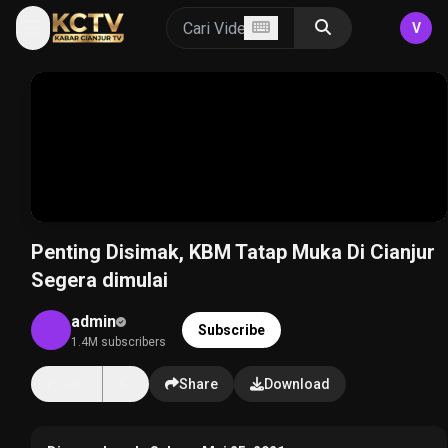
V
Penting Disimak, KBM Tatap Muka Di Cianjur
Segera dimulai
admin
Subscribe
1.4M subscribers
14K
Share
Download