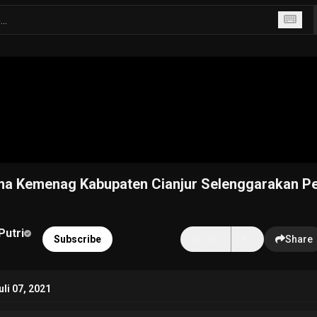
a Kemenag Kabupaten Cianjur Selenggarakan Pel
Putri
Subscribe
14K
Share
li 07, 2021