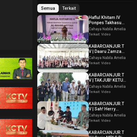
Semua
Terkait
Haflul Khitam IV
Ponpes Takhasus
Al Qur’an Al
Cahaya Nabila Amelia
Mahmudiyyah Bani
Terkait: Video
Suparman
Assatinem
KABARCIANJUR.T
Campaka
V | Daaru Zamzam
Berbagi
Cahaya Nabila Amelia
Kebahagiaan &
Terkait: Video
Tasmi’ Al Qur’an
Sambut Muharram
KABARCIANJUR.T
1448 H
V | TAKJUB! KETUM
PPBI AKUI
Cahaya Nabila Amelia
POTENSI BATU
Terkait: Video
GUNUNG PADANG
KABARCIANJUR.T
V | Sah! Herry
Wirawan Terpilih
Cahaya Nabila Amelia
Aklamasi Musda
Terkait: Video
VI ICMI Orda
Cianjur
KABARCIANJUR.T