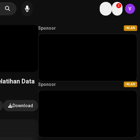
3
V
Sponsor
IKLAN
atihan Data
Sponsor
IKLAN
Download