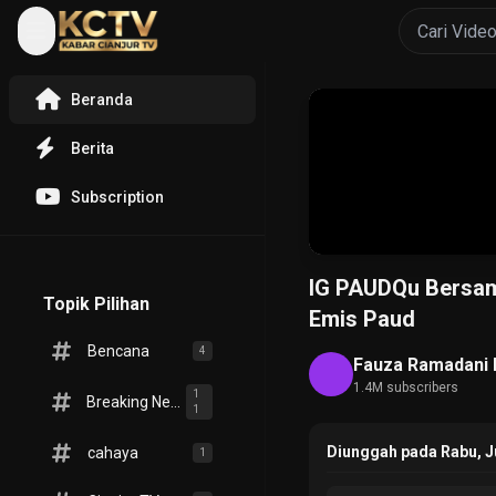
Beranda
Berita
Subscription
IG PAUDQu Bersam
Topik Pilihan
Emis Paud
Bencana
4
Fauza Ramadani 
1.4M subscribers
1
Breaking News
1
Diunggah pada Rabu, Ju
cahaya
1