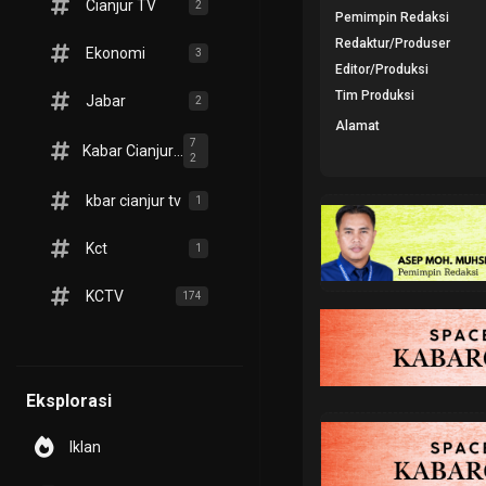
Cianjur TV
2
Pemimpin Redaksi
Redaktur/Produser
Ekonomi
3
Editor/Produksi
Tim Produksi
Jabar
2
Alamat
7
Kabar Cianjur TV
2
kbar cianjur tv
1
Kct
1
KCTV
174
Eksplorasi
Iklan