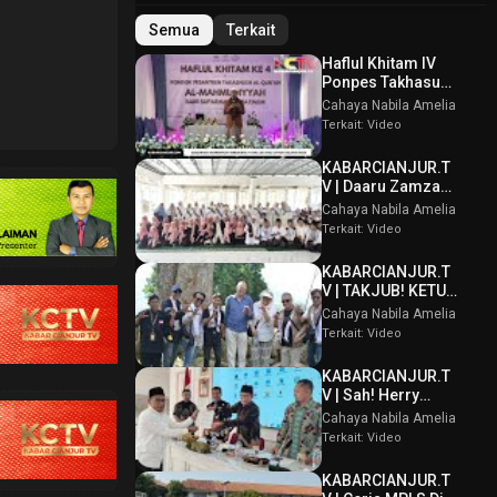
Semua
Terkait
Haflul Khitam IV
Ponpes Takhasus
Al Qur’an Al
Cahaya Nabila Amelia
Mahmudiyyah Bani
Terkait: Video
Suparman
Assatinem
KABARCIANJUR.T
Campaka
V | Daaru Zamzam
Berbagi
Cahaya Nabila Amelia
Kebahagiaan &
Terkait: Video
Tasmi’ Al Qur’an
Sambut Muharram
KABARCIANJUR.T
1448 H
V | TAKJUB! KETUM
PPBI AKUI
Cahaya Nabila Amelia
POTENSI BATU
Terkait: Video
GUNUNG PADANG
KABARCIANJUR.T
V | Sah! Herry
Wirawan Terpilih
Cahaya Nabila Amelia
Aklamasi Musda
Terkait: Video
VI ICMI Orda
Cianjur
KABARCIANJUR.T