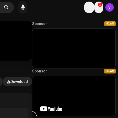
3
V
Sponsor
IKLAN
Sponsor
IKLAN
Download