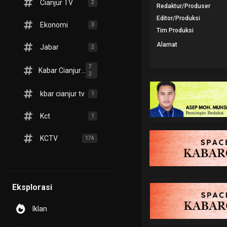
Cianjur TV
2
Redaktur/Produser
Editor/Produksi
Ekonomi
3
Tim Produksi
Alamat
Jabar
2
7
Kabar Cianjur TV
2
kbar cianjur tv
1
Kct
1
KCTV
174
Eksplorasi
Iklan