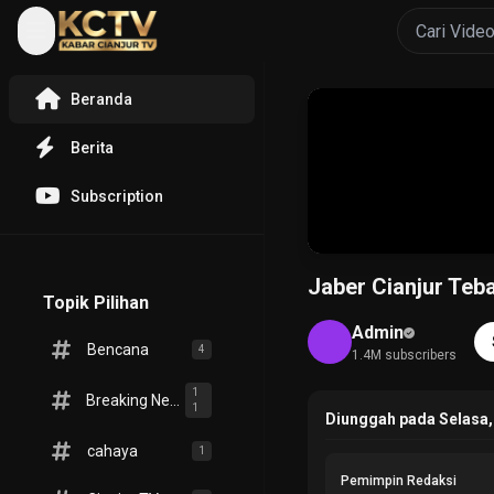
Beranda
Berita
Subscription
Jaber Cianjur Teb
Topik Pilihan
Admin
Bencana
4
1.4M subscribers
1
Breaking News
1
Diunggah pada Selasa,
cahaya
1
Pemimpin Redaksi