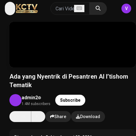
V
Ada yang Nyentrik di Pesantren Al I’tishom
Tematik
admin2
Subscribe
1.4M subscribers
14K
Share
Download