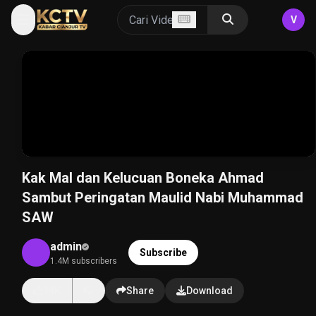
V
Kak Mal dan Kelucuan Boneka Ahmad
Sambut Peringatan Maulid Nabi Muhammad
SAW
admin
Subscribe
1.4M subscribers
14K
Share
Download