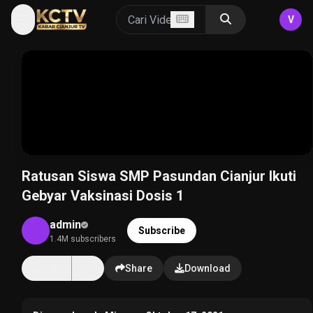
V
Ratusan Siswa SMP Pasundan Cianjur Ikuti
Gebyar Vaksinasi Dosis 1
admin
Subscribe
1.4M subscribers
14K
Share
Download