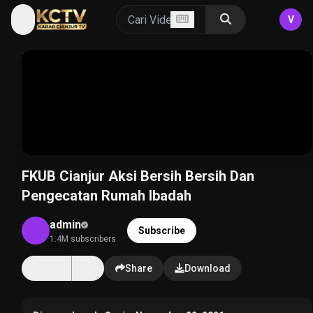
V
FKUB Cianjur Aksi Bersih Bersih Dan
Pengecatan Rumah Ibadah
admin
Subscribe
1.4M subscribers
14K
Share
Download