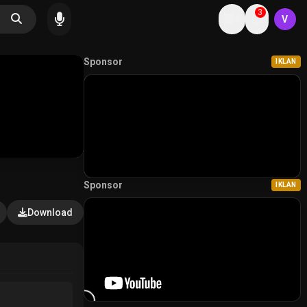
3
V
Sponsor
IKLAN
Sponsor
IKLAN
Download