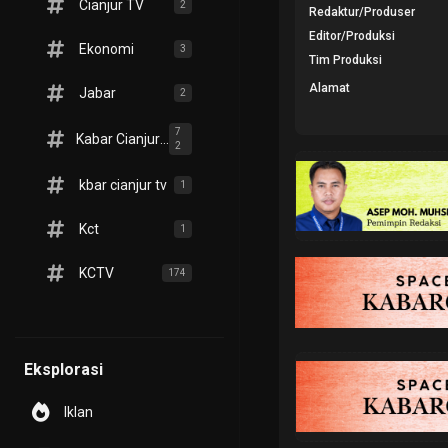
Cianjur TV
2
Redaktur/Produser
Editor/Produksi
Ekonomi
3
Tim Produksi
Alamat
Jabar
2
7
Kabar Cianjur TV
2
kbar cianjur tv
1
Kct
1
KCTV
174
Eksplorasi
Iklan