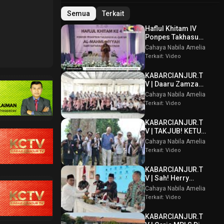
Semua
Terkait
Haflul Khitam IV
Ponpes Takhasus
Al Qur’an Al
Cahaya Nabila Amelia
Mahmudiyyah Bani
Terkait: Video
Suparman
Assatinem
KABARCIANJUR.T
Campaka
V | Daaru Zamzam
Berbagi
Cahaya Nabila Amelia
Kebahagiaan &
Terkait: Video
Tasmi’ Al Qur’an
Sambut Muharram
KABARCIANJUR.T
1448 H
V | TAKJUB! KETUM
PPBI AKUI
Cahaya Nabila Amelia
POTENSI BATU
Terkait: Video
GUNUNG PADANG
KABARCIANJUR.T
V | Sah! Herry
Wirawan Terpilih
Cahaya Nabila Amelia
Aklamasi Musda
Terkait: Video
VI ICMI Orda
Cianjur
KABARCIANJUR.T