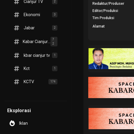
Cianjur TV
2
Redaktur/Produser
Editor/Produksi
Ekonomi
3
Tim Produksi
Alamat
Jabar
2
7
Kabar Cianjur TV
2
kbar cianjur tv
1
Kct
1
KCTV
174
Eksplorasi
Iklan