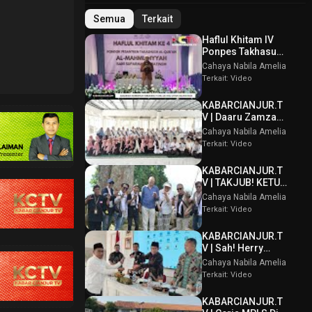
Semua
Terkait
Haflul Khitam IV
Ponpes Takhasus
Al Qur’an Al
Cahaya Nabila Amelia
Mahmudiyyah Bani
Terkait: Video
Suparman
Assatinem
KABARCIANJUR.T
Campaka
V | Daaru Zamzam
Berbagi
Cahaya Nabila Amelia
Kebahagiaan &
Terkait: Video
Tasmi’ Al Qur’an
Sambut Muharram
KABARCIANJUR.T
1448 H
V | TAKJUB! KETUM
PPBI AKUI
Cahaya Nabila Amelia
POTENSI BATU
Terkait: Video
GUNUNG PADANG
KABARCIANJUR.T
V | Sah! Herry
Wirawan Terpilih
Cahaya Nabila Amelia
Aklamasi Musda
Terkait: Video
VI ICMI Orda
Cianjur
KABARCIANJUR.T