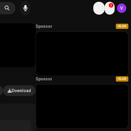
3
V
Sponsor
IKLAN
Sponsor
IKLAN
Download