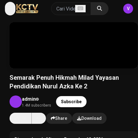
V
Semarak Penuh Hikmah Milad Yayasan
Pendidikan Nurul Azka Ke 2
admin
Subscribe
1.4M subscribers
14K
Share
Download