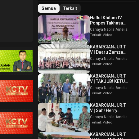
Semua
Terkait
Haflul Khitam IV
Ponpes Takhasus
Al Qur’an Al
Cahaya Nabila Amelia
Mahmudiyyah Bani
Terkait: Video
Suparman
Assatinem
KABARCIANJUR.T
Campaka
V | Daaru Zamzam
Berbagi
Cahaya Nabila Amelia
Kebahagiaan &
Terkait: Video
Tasmi’ Al Qur’an
Sambut Muharram
KABARCIANJUR.T
1448 H
V | TAKJUB! KETUM
PPBI AKUI
Cahaya Nabila Amelia
POTENSI BATU
Terkait: Video
GUNUNG PADANG
KABARCIANJUR.T
V | Sah! Herry
Wirawan Terpilih
Cahaya Nabila Amelia
Aklamasi Musda
Terkait: Video
VI ICMI Orda
Cianjur
KABARCIANJUR.T