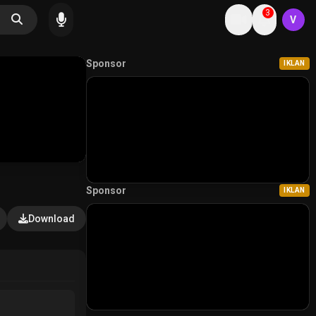
3
V
Sponsor
IKLAN
Sponsor
IKLAN
Download