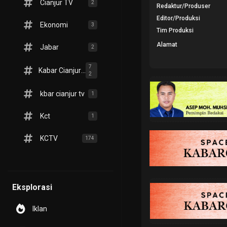
Cianjur TV
2
Redaktur/Produser
Editor/Produksi
Ekonomi
3
Tim Produksi
Alamat
Jabar
2
7
Kabar Cianjur TV
2
kbar cianjur tv
1
Kct
1
KCTV
174
Eksplorasi
Iklan