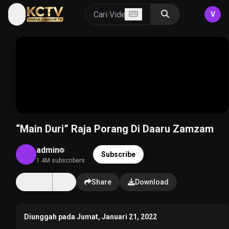
V
“Main Duri” Raja Porang Di Daaru Zamzam
admin
Subscribe
1.4M subscribers
14K
Share
Download
Diunggah pada Jumat, Januari 21, 2022