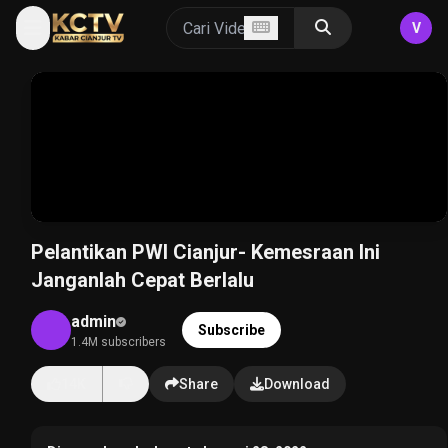
V
Pelantikan PWI Cianjur- Kemesraan Ini
Janganlah Cepat Berlalu
admin
Subscribe
1.4M subscribers
14K
Share
Download