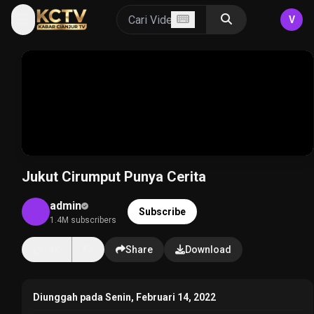
V
Jukut Cirumput Punya Cerita
admin
Subscribe
1.4M subscribers
14K
Share
Download
Diunggah pada Senin, Februari 14, 2022