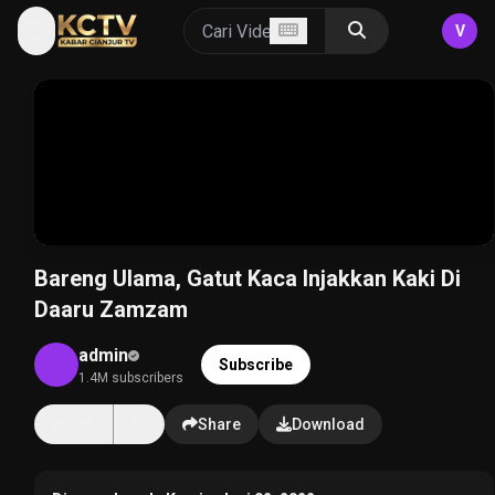
V
Bareng Ulama, Gatut Kaca Injakkan Kaki Di
Daaru Zamzam
admin
Subscribe
1.4M subscribers
14K
Share
Download