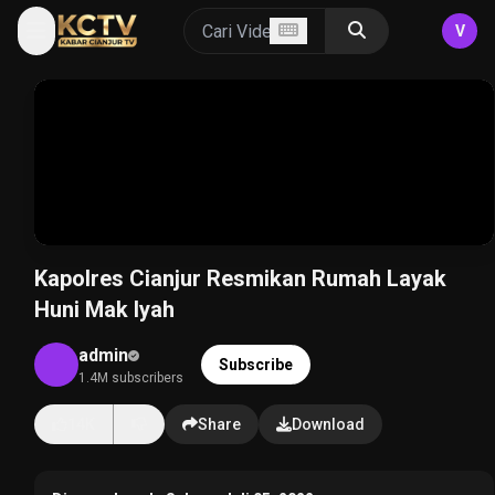
V
Kapolres Cianjur Resmikan Rumah Layak
Huni Mak Iyah
admin
Subscribe
1.4M subscribers
14K
Share
Download