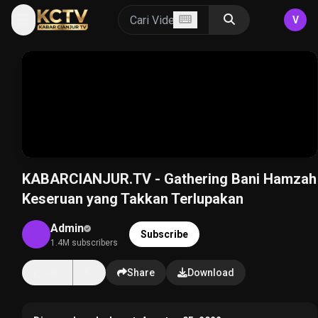
V
KABARCIANJUR.TV - Gathering Bani Hamzah
Keseruan yang Takkan Terlupakan
Admin
Subscribe
1.4M subscribers
14K
Share
Download