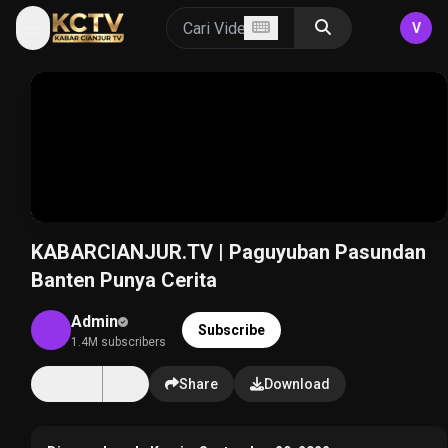
V
KABARCIANJUR.TV | Paguyuban Pasundan
Banten Punya Cerita
Admin
Subscribe
1.4M subscribers
14K
Share
Download