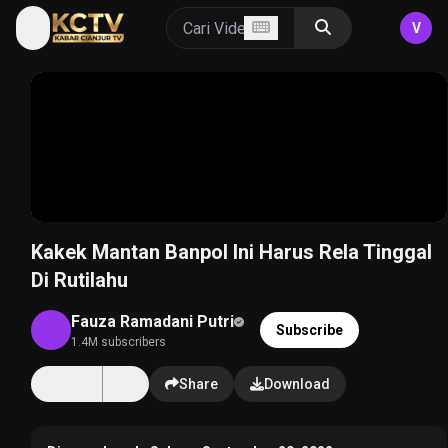
V
Kakek Mantan Banpol Ini Harus Rela Tinggal
Di Rutilahu
Fauza Ramadani Putri
Subscribe
1.4M subscribers
14K
Share
Download