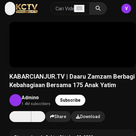
V
KABARCIANJUR.TV | Daaru Zamzam Berbagi
Kebahagiaan Bersama 175 Anak Yatim
Admin
Subscribe
1.4M subscribers
14K
Share
Download