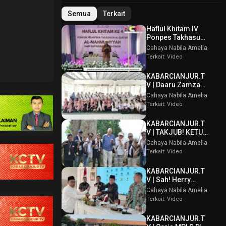
Semua
Terkait
Haflul Khitam IV
Ponpes Takhasus
Al Qur’an Al
Cahaya Nabila Amelia
Mahmudiyyah Bani
Terkait: Video
Suparman
Assatinem
KABARCIANJUR.T
Campaka
V | Daaru Zamzam
Berbagi
Cahaya Nabila Amelia
Kebahagiaan &
Terkait: Video
Tasmi’ Al Qur’an
Sambut Muharram
KABARCIANJUR.T
1448 H
V | TAKJUB! KETUM
PPBI AKUI
Cahaya Nabila Amelia
POTENSI BATU
Terkait: Video
GUNUNG PADANG
KABARCIANJUR.T
V | Sah! Herry
Wirawan Terpilih
Cahaya Nabila Amelia
Aklamasi Musda
Terkait: Video
VI ICMI Orda
Cianjur
KABARCIANJUR.T