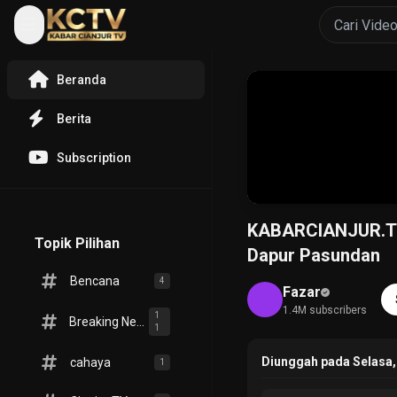
Beranda
Berita
Subscription
KABARCIANJUR.TV 
Topik Pilihan
Dapur Pasundan
Bencana
4
Fazar
1.4M subscribers
1
Breaking News
1
Diunggah pada Selasa,
cahaya
1