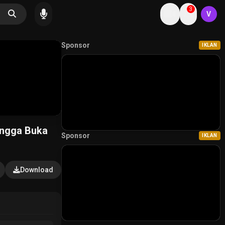
3
V
Sponsor
IKLAN
ingga Buka
Sponsor
IKLAN
Download