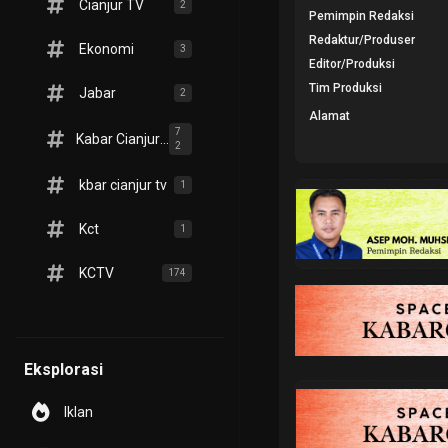
Cianjur TV
2
Pemimpin Redaksi
Redaktur/Produser
Ekonomi
3
Editor/Produksi
Tim Produksi
Jabar
2
Alamat
7
Kabar Cianjur TV
2
kbar cianjur tv
1
Kct
1
KCTV
174
Eksplorasi
Iklan