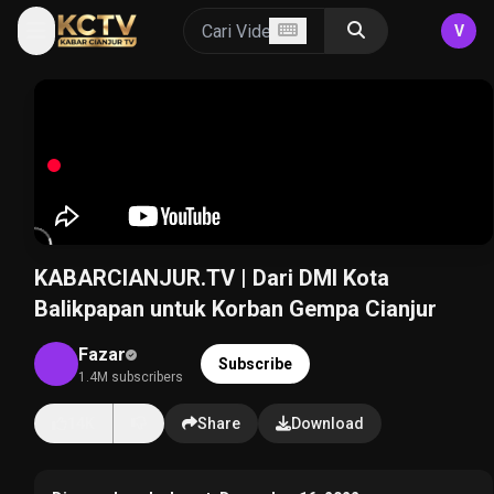
V
KABARCIANJUR.TV | Dari DMI Kota
Balikpapan untuk Korban Gempa Cianjur
Fazar
Subscribe
1.4M subscribers
14K
Share
Download