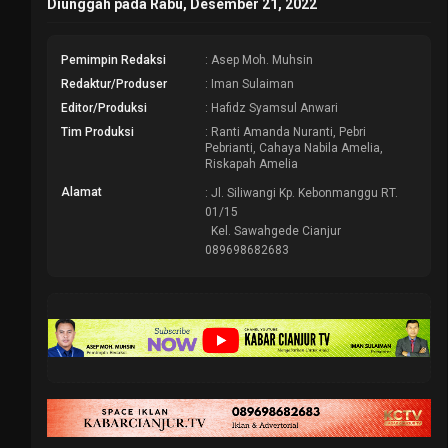
Diunggah pada Rabu, Desember 21, 2022
Pemimpin Redaksi
: Asep Moh. Muhsin
Redaktur/Produser
: Iman Sulaiman
Editor/Produksi
: Hafidz Syamsul Anwari
Tim Produksi
: Ranti Amanda Nuranti, Pebri
Pebrianti, Cahaya Nabila Amelia,
Riskapah Amelia
Alamat
: Jl. Siliwangi Kp. Kebonmanggu RT.
01/15
Kel. Sawahgede Cianjur
089698682683